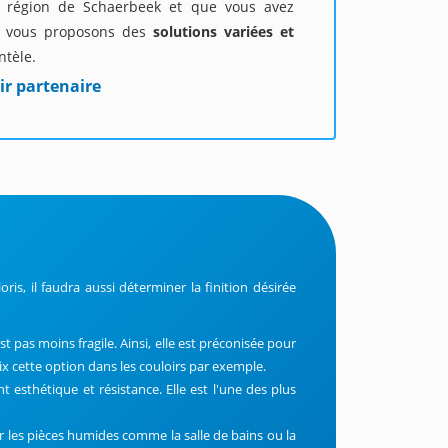
la région de Schaerbeek et que vous avez
s vous proposons des
solutions variées et
ntèle.
ir partenaire
ris, il faudra aussi déterminer la finition désirée
t pas moins fragile. Ainsi, elle est préconisée pour
rix cette option dans les couloirs par exemple.
ant esthétique et résistance. Elle est l'une des plus
pour les pièces humides comme la salle de bains ou la