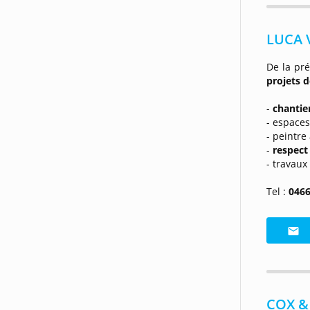
LUCA V
De la pré
projets 
-
chantier
- espaces
- peintre
-
respect
- travaux
Tel :
0466
COX & 