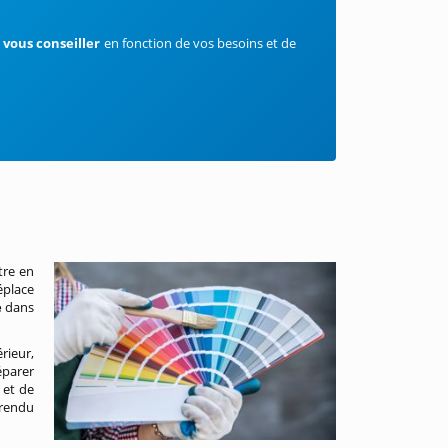
a
vous
conseiller
en fonction de vos besoins et de
tre en
éplace
e
dans
rieur,
éparer
 et de
rendu