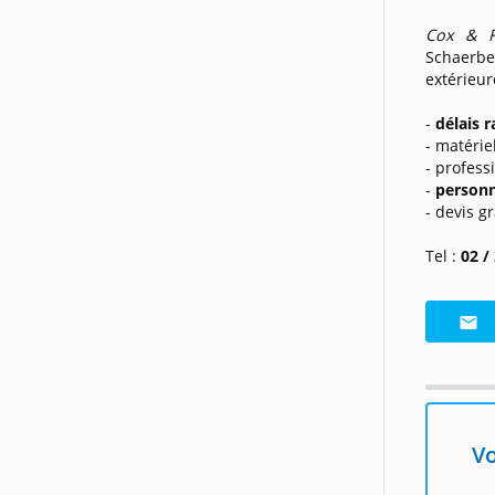
Cox & Fi
Schaerbe
extérieur
-
délais
r
- matérie
- profess
-
personn
- devis gr
Tel :
02 /
Vo