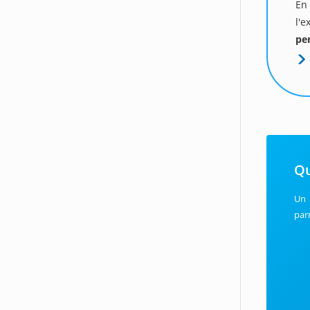
En
l'
pe
Qu
Un 
par