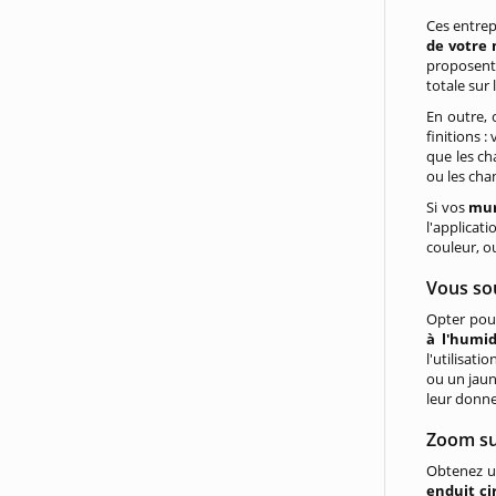
Ces entrep
de votre
proposent 
totale sur 
En outre, 
finitions :
que les ch
ou les cha
Si vos
mu
l'applicat
couleur, o
Vous sou
Opter pour
à l'humid
l'utilisat
ou un jaun
leur donne
Zoom sur
Obtenez un
enduit ci