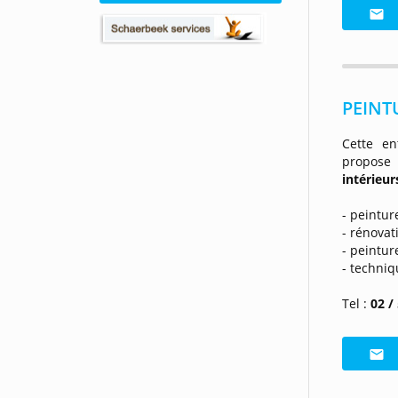
PEINT
Cette en
propose 
intérieur
- peintu
- rénova
- peintu
- techniq
Tel :
02 /