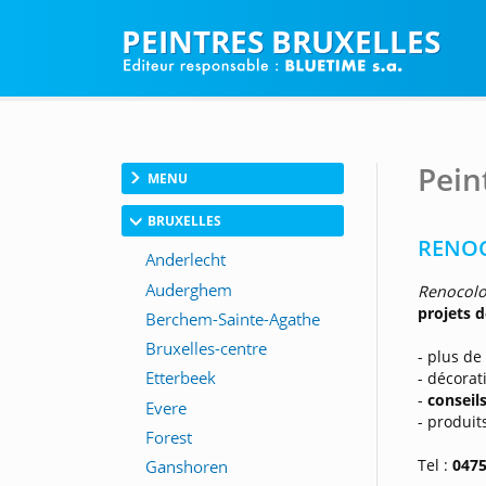
PEINTRES BRUXELLES
Pein
MENU
BRUXELLES
RENOC
Renocolo
projets 
- plus de
- décorat
-
conseil
- produit
Tel :
0475