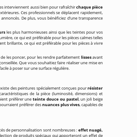
les interviennent aussi bien pour rafraîchir
chaque pièce
xtérieures. Ces professionnels se déplacent rapidement,
s annoncés. De plus, vous bénéficiez d’une transparence
urs
les plus harmonieuses ainsi que les teintes pour vos
mière, ce qui est préférable pour les pièces calmes telles
nt brillante, ce qui est préférable pour les pièces à vivre
t de les poncer, pour les rendre parfaitement
lisses
avant
conseillée. Que vous souhaitiez faire réaliser une mise en
cile à poser sur une surface régulière.
l existe des peintures spécialement conçues pour
résister
aractéristiques de la pièce (luminosité, dimensions) et
aient préférer une
teinte douce ou pastel
, un joli beige
pourraient préférer des
nuances plus vives
, capables de
lités de personnalisation sont nombreuses :
effet nuagé,
ollection de produits spéciaux qui apporteront un effet de