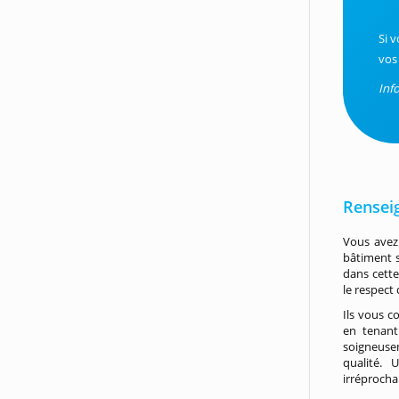
Si 
vos
Inf
Rensei
Vous avez 
bâtiment 
dans cette
le respect
Ils vous c
en tenant
soigneusem
qualité.
irréprocha