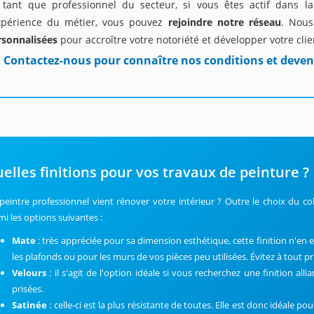
 tant que professionnel du secteur, si vous êtes actif dans 
expérience du métier, vous pouvez
rejoindre notre réseau
. Nou
rsonnalisées
pour accroître votre notoriété et développer votre clie
Contactez-nous pour connaître nos conditions et deven
elles finitions pour vos travaux de peinture ?
peintre professionnel vient rénover votre intérieur ? Outre le choix du colo
mi les options suivantes :
Mate
: très appréciée pour sa dimension esthétique, cette finition n'en es
les plafonds ou pour les murs de vos pièces peu utilisées. Évitez à tout p
Velour
s
: il s'agit de l'option idéale si vous recherchez une finition alli
prisées.
Satinée
: celle-ci est la plus résistante de toutes. Elle est donc idéale 