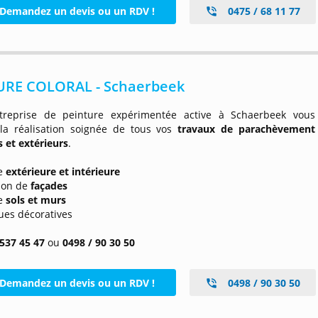
Demandez un devis ou un RDV !
0475 / 68 11 77
URE COLORAL - Schaerbeek
treprise de peinture expérimentée active à Schaerbeek vous
la réalisation soignée de tous vos
travaux de parachèvement
s et extérieurs
.
re
extérieure et intérieure
tion de
façades
re
sols et murs
ues décoratives
 537 45 47
ou
0498 / 90 30 50
Demandez un devis ou un RDV !
0498 / 90 30 50