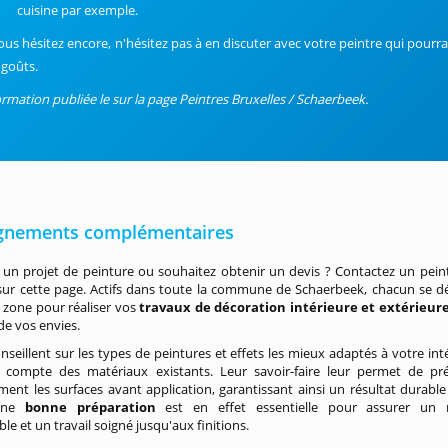
cuisine par exemple.
vous hésitez encore, n'hésitez pas à en discuter avec votre peintre qui pourr
 goûts.
ormation publiée le sur la page Peintres Bruxelles / Schaerbeek.
gnements complémentaires
un projet de peinture ou souhaitez obtenir un devis ? Contactez un pein
sur cette page. Actifs dans toute la commune de Schaerbeek, chacun se d
 zone pour réaliser vos
travaux de décoration intérieure et extérieur
 de vos envies.
onseillent sur les types de peintures et effets les mieux adaptés à votre inté
 compte des matériaux existants. Leur savoir-faire leur permet de pr
ent les surfaces avant application, garantissant ainsi un résultat durable
 Une
bonne préparation
est en effet essentielle pour assurer un 
ble et un travail soigné jusqu'aux finitions.