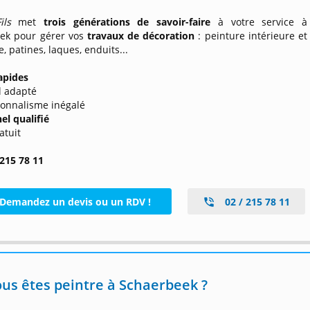
ls
met
trois générations de savoir-faire
à votre service à
ek pour gérer vos
travaux de décoration
: peinture intérieure et
e, patines, laques, enduits...
apides
l adapté
ionnalisme inégalé
el qualifié
atuit
 215 78 11
Demandez un devis ou un RDV !
02 / 215 78 11
us êtes peintre à Schaerbeek ?