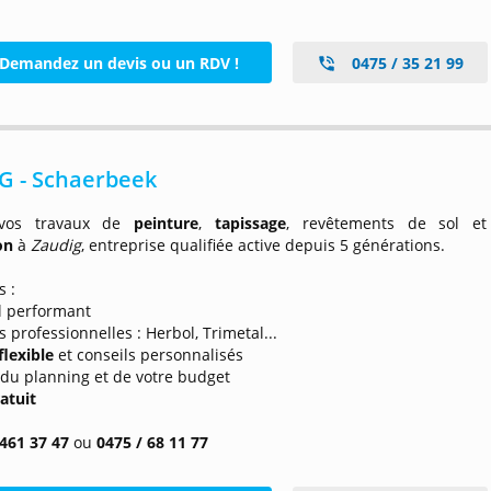
Demandez un devis ou un RDV !
0475 / 35 21 99
G - Schaerbeek
 vos travaux de
peinture
,
tapissage
, revêtements de sol et
ion
à
Zaudig
, entreprise qualifiée active depuis 5 générations.
s :
l performant
 professionnelles : Herbol, Trimetal...
flexible
et conseils personnalisés
 du planning et de votre budget
atuit
 461 37 47
ou
0475 / 68 11 77