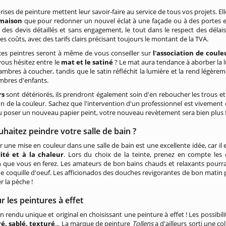
rises de peinture mettent leur savoir-faire au service de tous vos projets. El
 maison
que pour redonner un nouvel éclat à une façade ou à des portes e
des devis détaillés et sans engagement, le tout dans le respect des délai
les coûts, avec des tarifs clairs précisant toujours le montant de la TVA.
ces peintres seront à même de vous conseiller sur
l'association de coule
 vous hésitez entre le
mat et le satiné
? Le mat aura tendance à aborber la lu
ambres à coucher, tandis que le satin réfléchit la lumière et la rend légèreme
mbres d'enfants.
rs
sont détériorés, ils prendront également soin d'en reboucher les trous e
ion de la couleur. Sachez que l'intervention d'un professionnel est vivement 
u poser un nouveau papier peint, votre nouveau revètement sera bien plus fa
haitez peindre votre salle de bain ?
 une mise en couleur dans une salle de bain est une excellente idée, car i
ité et à la chaleur
. Lors du choix de la teinte, prenez en compte les c
ion que vous en ferez. Les amateurs de bon bains chauds et relaxants pourr
e coquille d'oeuf. Les afficionados des douches revigorantes de bon matin 
r la pèche !
 les peintures à effet
 rendu unique et original en choisissant une peinture à effet ! Les possibi
ré, sablé, texturé
... La marque de peinture
Tollens
a d'ailleurs sorti une c